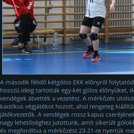
A második félidő kétgólos EKK előnyről folytatód
hosszú ideig tartották egy-két gólos előnyüket, d
vendégek átvették a vezetést. A mérkőzés utols
kaotikus végjátékot hozott, ahol rengeteg kiállítá
játékvezetők. A vendégek rossz kapus cseréjén
nagy lehetőséghez jutottunk, amit sikerült gólo
és megfordítva a mérkőzést 23-21-re nyertük m