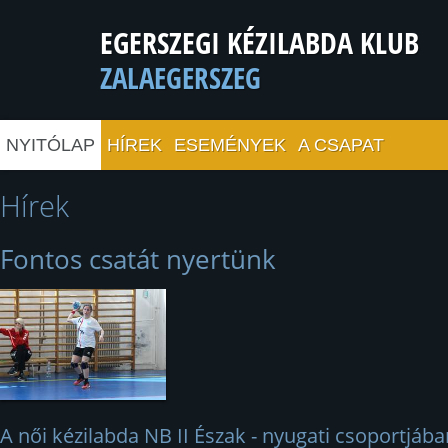
EGERSZEGI KÉZILABDA KLUB
ZALAEGERSZEG
NYITÓLAP
HÍREK
ESEMÉNYEK
A CSAPAT
Hírek
Fontos csatát nyertünk
A női kézilabda NB II Észak - nyugati csoportjába