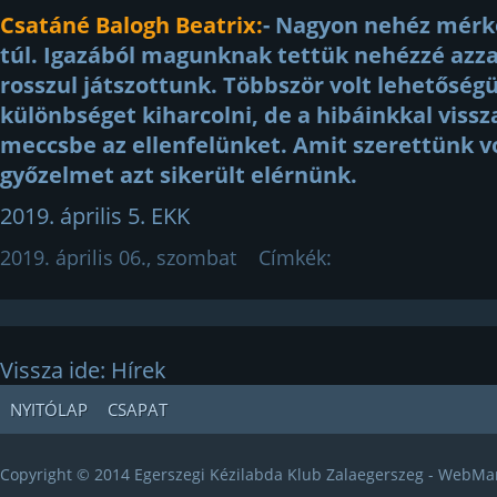
Csatáné Balogh Beatrix:
- Nagyon nehéz mérk
túl. Igazából magunknak tettük nehézzé azza
rosszul játszottunk. Többször volt lehetősé
különbséget kiharcolni, de a hibáinkkal viss
meccsbe az ellenfelünket. Amit szerettünk vo
győzelmet azt sikerült elérnünk.
2019. április 5. EKK
2019. április 06., szombat
Címkék:
Vissza ide: Hírek
NYITÓLAP
CSAPAT
Copyright © 2014 Egerszegi Kézilabda Klub Zalaegerszeg - WebMa