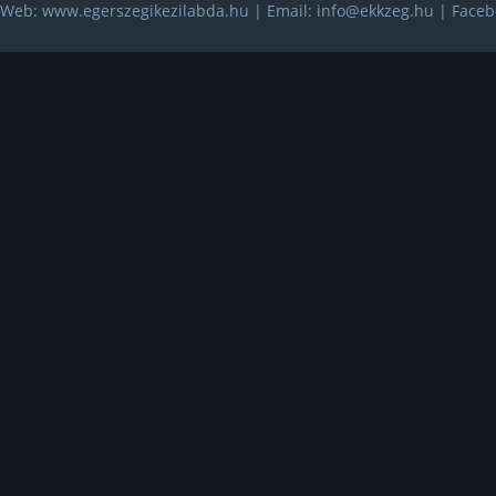
Web: www.egerszegikezilabda.hu | Email:
info@ekkzeg.hu
| Faceb