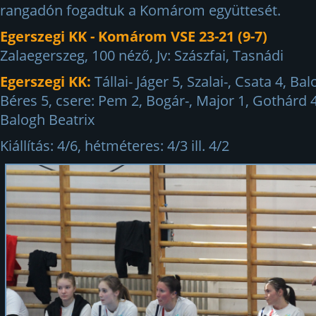
rangadón fogadtuk a Komárom együttesét.
Egerszegi KK - Komárom VSE 23-21 (9-7)
Zalaegerszeg, 100 néző, Jv: Szászfai, Tasnádi
Egerszegi KK:
Tállai- Jáger 5, Szalai-, Csata 4, Bal
Béres 5, csere: Pem 2, Bogár-, Major 1, Gothárd 
Balogh Beatrix
Kiállítás: 4/6, hétméteres: 4/3 ill. 4/2