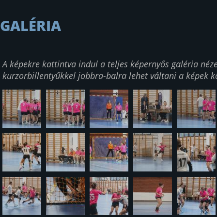
GALÉRIA
A képekre kattintva indul a teljes képernyős galéria néze
kurzorbillentyűkkel jobbra-balra lehet váltani a képek k