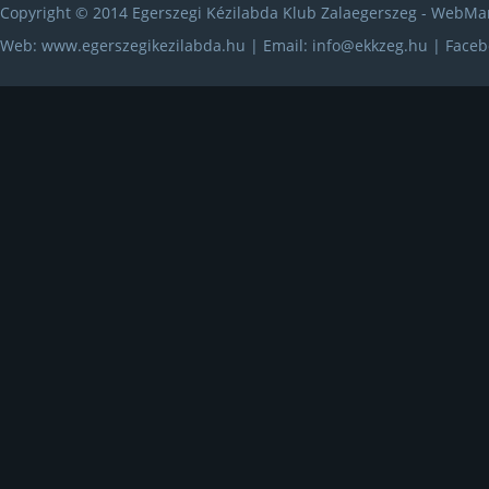
Copyright © 2014 Egerszegi Kézilabda Klub Zalaegerszeg - WebMa
Web: www.egerszegikezilabda.hu | Email:
info@ekkzeg.hu
| Faceb