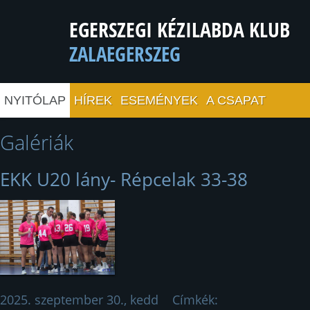
EGERSZEGI KÉZILABDA KLUB
ZALAEGERSZEG
NYITÓLAP
HÍREK
ESEMÉNYEK
A CSAPAT
Galériák
EKK U20 lány- Répcelak 33-38
2025. szeptember 30., kedd
Címkék: